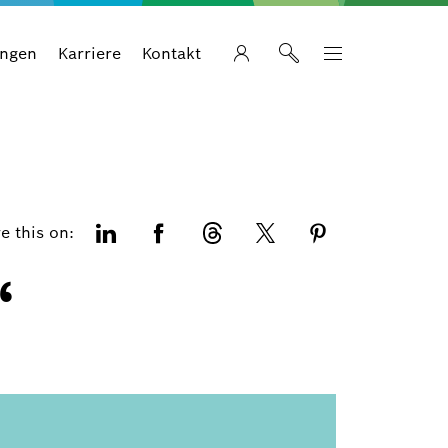
ungen
Karriere
Kontakt
e this on:
“