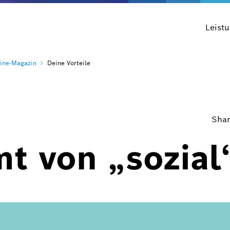
Leist
ine-Magazin
Deine Vorteile
Shar
t von „sozial