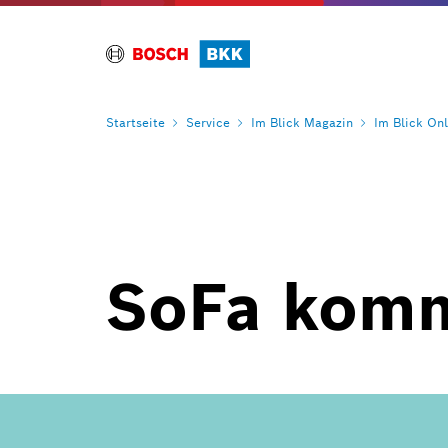
Startseite
Service
Im Blick
Magazin
Im Blick
Onl
SoFa komm