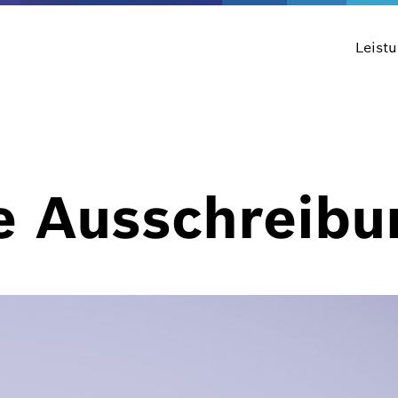
Leist
he Ausschreib