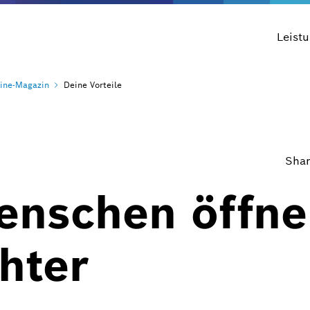
Leist
ine-Magazin
Deine Vorteile
Shar
nschen öffne
chter