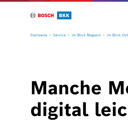
Startseite
Service
Im Blick
Magazin
Im Blick
Onl
Manche Me
digital lei