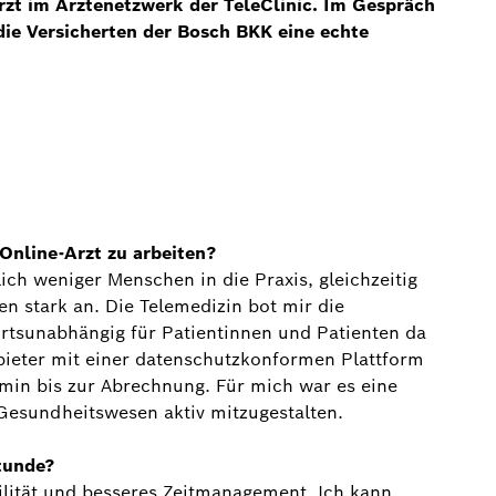
Arzt im Ärztenetzwerk der TeleClinic. Im Gespräch
die Versicherten der Bosch BKK eine echte
s Online-Arzt zu arbeiten?
h weniger Menschen in die Praxis, gleichzeitig
n stark an. Die Telemedizin bot mir die
 ortsunabhängig für Patientinnen und Patienten da
nbieter mit einer datenschutzkonformen Plattform
rmin bis zur Abrechnung. Für mich war es eine
 Gesundheitswesen aktiv mitzugestalten.
tunde?
ilität und besseres Zeitmanagement. Ich kann